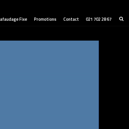
afaudage Fixe
Promotions
Contact
021 702 28 67