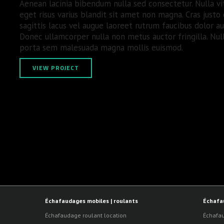
Aenean lacinia bibendum nulla sed consectetur. Nulla vi
eget risus varius blandit sit amet non magna. Cras justo 
sagittis lacus vel augue laoreet rutrum faucibus dolor
Donec ullamcorper nulla non metus auctor fringilla. Null
porta sem malesuada magna mollis euismod.
VIEW PROJECT
Échafaudages mobiles | roulants
Échafa
Échafaudage roulant location
Échafau