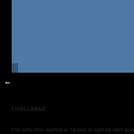
CHALLANGE
Cras justo odio, dapibus ac facilisis in, egestas eget 