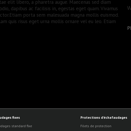
tae elit libero, a pharetra augue. Maecenas sed diam
W
odio, dapibus ac facilisis in, egestas eget quam. Vivamus
 auctor.Etiam porta sem malesuada magna mollis euismod.
am quis risus eget urna mollis ornare vel eu leo. Etiam
P
udages fixes
Protections d’échafaudages
dages standard fixe
Filets de protection